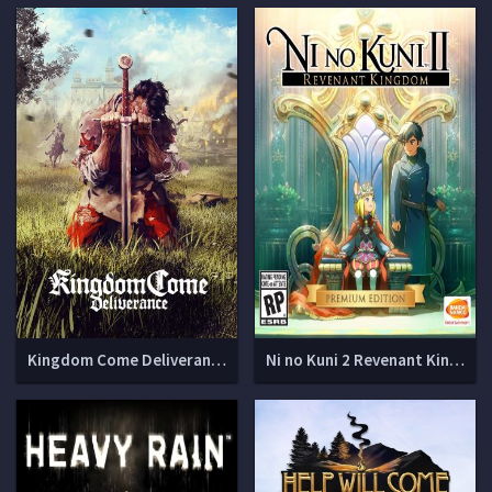
Kingdom Come Deliverance (v 1.9.6-404-504u + DLCs)
Ni no Kuni 2 Revenant Kingdom [v 4.00 + 7 DLC]