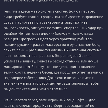
вести переговоры и даже чистота одежды.
Геймплей здесь – это система систем. Бой от первого
лица требует концентрации: вы выбираете направление
удара, парируете по траектории атаки, тратите
выносливость, рискуете получить смертельный удар при
ошибке. Нет автоматических блоков – только ваша
реакция. Прогрессия идёт через практику: рубитесь
голыми руками – растёт мастерство в рукопашном бою,
лечите раны – развивается алхимия. Уникальная система
черт позволяет настраивать Генри под свой стиль:
усиливать защиту, снижать расход стамины или лучше
маскироваться. Есть кузнечное дело, приготовление
зелий, охота, ведение бесед, где прошлые ответы влияют
на доверие собеседника. Даже сон и питание имеют
значение – и всё это работает не ради галочки, а чтобы
вы действительно жили в этом мире.
Открывается перед вами огромный ландшафт — две
карты, включая город Куттенберг, воссозданный по