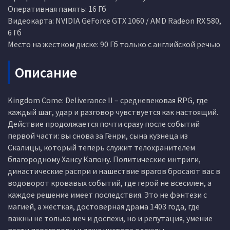
Оперативная память: 16 Гб
Видеокарта: NVIDIA GeForce GTX 1060 / AMD Radeon RX 580,
6 Гб
Место на жестком диске: 90 Гб только с английской речью
Описание
Kingdom Come: Deliverance II – средневековая RPG, где
каждый шаг, удар и разговор чувствуется как настоящий.
Действие продолжается почти сразу после событий
первой части: вы снова за Генри, сына кузнеца из
Скалицы, который теперь служит телохранителем
благородному Хансу Капону. Политические интриги,
династические распри и нашествие врагов бросают вас в
водоворот кровавых событий, где герой не всесилен, а
каждое решение имеет последствия. Это не фэнтези с
магией, а жёсткая, достоверная драма 1403 года, где
важны не только меч и доспехи, но и репутация, умение