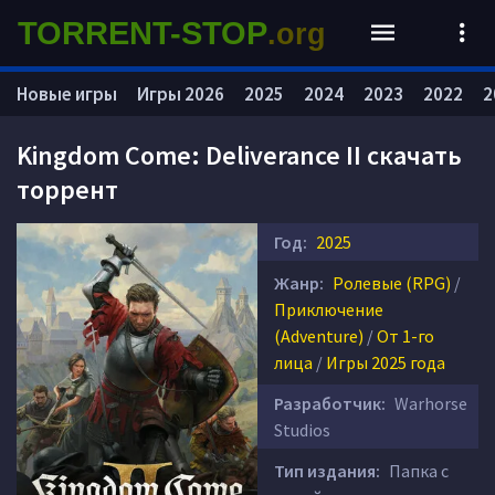
TORRENT-STOP
.org
Новые игры
Игры 2026
2025
2024
2023
2022
2
Kingdom Come: Deliverance II скачать
торрент
Год:
2025
Жанр:
Ролевые (RPG)
/
Приключение
(Adventure)
/
От 1-го
лица
/
Игры 2025 года
Разработчик:
Warhorse
Studios
Тип издания:
Папка с