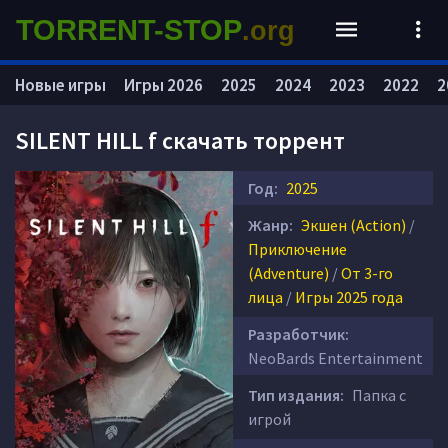
TORRENT-STOP
.org
Новые игры
Игры 2026
2025
2024
2023
2022
2
SILENT HILL f скачать торрент
Год:
2025
Жанр:
Экшен (Action)
/
Приключение
(Adventure)
/
От 3-го
лица
/
Игры 2025 года
Разработчик:
NeoBards Entertainment
Тип издания:
Папка с
игрой