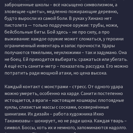
заброшенные школы – всё насыщено символизмом, а
зловещие «цветы», медленно пожирающие деревню,
будто выросли из самой боли. В руках у Хинако нет
пистолета — только подручное оружие: трубы, ножи,
бейсбольные биты. Бой здесь – не про силу, а про
выживание: каждое оружие может сломаться, у героини
ограниченный инвентарь и запас прочности. Удары
получаются тяжёлыми, неуклюжими – так и задумано. Она
не боец. Ей приходится выбирать: сражаться или убегать.
А ещё есть санити-метр – показатель рассудка. Его можно
потратить ради мощной атаки, но цена высока.
Каждый контакт с монстрами – стресс. От одного удара
можно умереть, особенно на харде. Санити постепенно
истощается, а враги – настоящие кошмары: плотоядные
куклы, слизистые массы с сосками, осквернённые
шинигами. Их дизайн – работа художника Икко
Такамизавы – шокирует, но не ради шока. Каждая тварь –
символ. Боссы, хоть их и немного, запоминаются надолго.