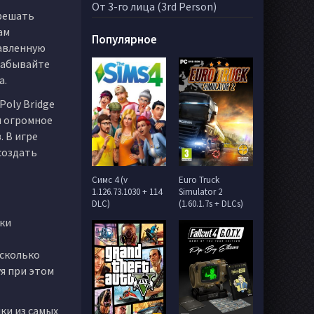
От 3-го лица (3rd Person)
 решать
ам
Популярное
тавленную
 забывайте
а.
Poly Bridge
и огромное
. В игре
создать
Симс 4 (v
Euro Truck
1.126.73.1030 + 114
Simulator 2
DLC)
(1.60.1.7s + DLCs)
ики
есколько
я при этом
ки из самых