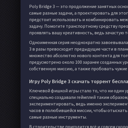
Poly Bridge 3 — это продолжение занятных осн
самые разные задачи, а проектировать для это
предстоит использовать и комбинировать меж
задачу. Помогите транспортному средству прео
проявлять вашу креативность, ведь зачастую 
Одноименная серия неоднократно завоевывала п
3 в разы превосходит предыдущие части в план
множество абсолютно нового контента для того,
предусмотрено около 100 заранее созданных ур
собственную миссию, а также пробовать чужие
Игру Poly Bridge 3 скачать торрент беспл
Ключевой фишкой игры стало то, что ни один 
специально создавали геймплей таким образом,
экспериментировать, ведь именно эксперимент
часов в полюбившейся миссии, чтобы отыскать
самые разные инструменты.
В строительстве пригодится всё и совсем скоро