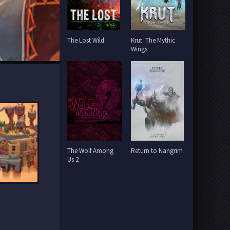
The Lost Wild
Krut: The Mythic
Wings
The Wolf Among
Return to Nangrim
Us 2