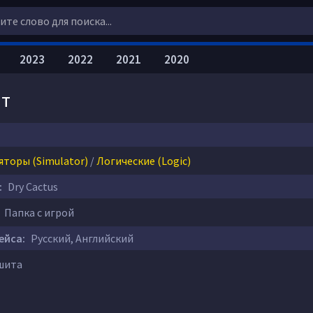
2023
2022
2021
2020
нт
яторы (Simulator)
/
Логические (Logic)
:
Dry Cactus
Папка с игрой
ейса:
Русский, Английский
шита