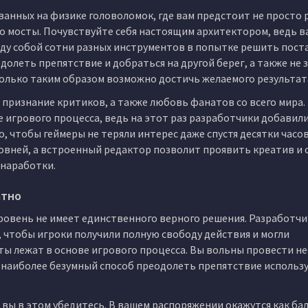
ованных на физике головоломок, где вам предстоит не просто
го мосты. Почувствуйте себя настоящим архитектором, ведь в
ду собой сотни разных инструментов в попытке решить пос
долеть препятствие и добраться на другой берег, а также не
только таким образом возможно достичь желаемого результат
ризнание критиков, а также любовь фанатов со всего мира. 
е игрового процесса, ведь на этот раз разработчики добавил
 чтобы геймеры не теряли интерес даже спустя десятки часов
овней, а встроенный редактор позволит проявить креатив и 
 наработки.
атно
уровень не имеет единственного верного решения. Разработч
 чтобы игроки получили полную свободу действия и могли
ы лежат в основе игрового процесса. Вы вольны провести н
 наиболее безумный способ преодолеть препятствие использу
 вы в этом убедитесь. В вашем распоряжении окажутся как бал