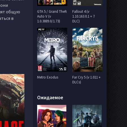
 они
нят общую
GTA 5 / Grand Theft
Fallout 4 (v
Auto V (v
1.10.163.0.1 + 7
аться в
1.0.3889.0/1.73)
DLC)
Metro Exodus
Far Cry 5 (v 1.011 +
DLCs)
Ожидаемое