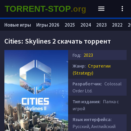
TORRENT-STOP
.org
Новые игры
Игры 2026
2025
2024
2023
2022
2
Cities: Skylines 2 скачать торрент
Год:
2023
Жанр:
Стратегии
(Strategy)
Разработчик:
Colossal
Order Ltd.
Тип издания:
Папка с
игрой
Язык интерфейса:
Русский, Английский