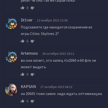
ребят че она так же сырая пока?
0
Dr1ver
13 ноября 2023 13:36
Подскажите где находится сохранения из
игры Cities: Skylines 2?
0
Artemxxx
26 октября 2023 20:12
во она лагает, это капец rtx2060 и 60 фпс не
может выдать
0
KAPSAN
27 октября 2023 04:22
на 2060S тоже самое. надо ждать оптимизации.
0