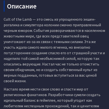
Описание
Cult of the Lamb — это смесь из упрощенного экшен-
рогалика и симулятора колонии смачно приправленный
черным юмором. События разворачиваются в населенном
животными мире, где всех представителей овец
уничтожают из-за их связи с темными силами. Эта же
участь ждала самого милого ягненка, но внезапно
потустороннее создание спасло его от страшной участи и
наделило той самой необъяснимой силой, которую так
опасались верующие. Настал час не только отомстить
своим обидчикам, но и создать собственный культ из
верных подданных, готовых вступиться за вас ценой
своей жизни.
Настало время нести свое слово и спасти мир от
религиозных фанатиков. Разработчики сумели создать
идеальный баланс в геймплее, который угодит как
любителям неспешным прохождений, так и ценителям