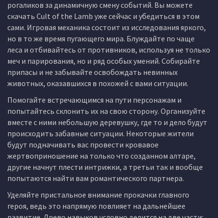
рогаликов за динамичную смену событий. Вы можете
скачать Cult of the Lamb уже сейчас и убедиться в этом
сами. Игровая механика состоит из исследования яркого,
но в то же время пугающего мира. Блуждайте по чаще
леса и отбивайтесь от противников, используя не только
меч и парирования, но и ряд особых умений. Собирайте
припасы и не забывайте освобождать невинных
животных, оказавшихся в похожей с вами ситуации.
Помогайте встречающимся на пути персонажам и
попытайтесь склонить их на свою сторону. Организуйте
вместе с ними небольшую деревушку, где то и дело будут
происходить забавные ситуации. Некоторые жители
будут подначивать вас провести кровавое
жертвоприношение на только что созданном алтаре,
другие начнут плести интрижки, а третьи так и вообще
попытаются найти вам романтического партнера.
Уделяйте пристальное внимание прокачки главного
героя, ведь это напрямую повлияет на дальнейшее
развитие. Древо навыков условно делится на две части: