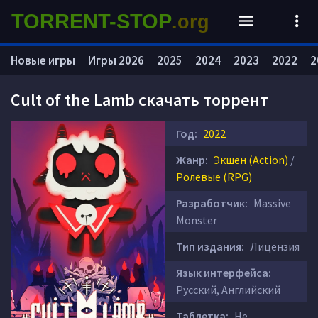
TORRENT-STOP
.org
Новые игры
Игры 2026
2025
2024
2023
2022
2
Cult of the Lamb скачать торрент
Год:
2022
Жанр:
Экшен (Action)
/
Ролевые (RPG)
Разработчик:
Massive
Monster
Тип издания:
Лицензия
Язык интерфейса:
Русский, Английский
Таблетка:
Не