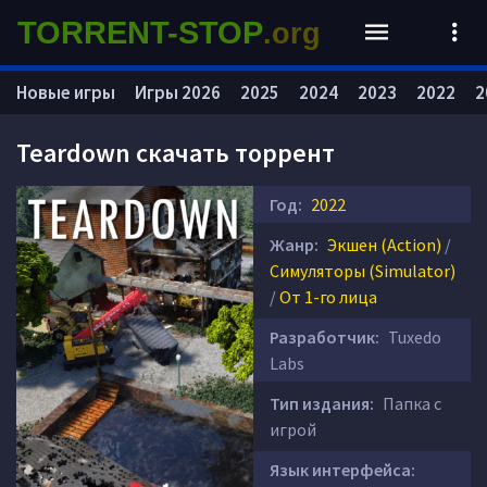
TORRENT-STOP
.org
Новые игры
Игры 2026
2025
2024
2023
2022
2
Teardown скачать торрент
Год:
2022
Жанр:
Экшен (Action)
/
Симуляторы (Simulator)
/
От 1-го лица
Разработчик:
Tuxedo
Labs
Тип издания:
Папка с
игрой
Язык интерфейса: