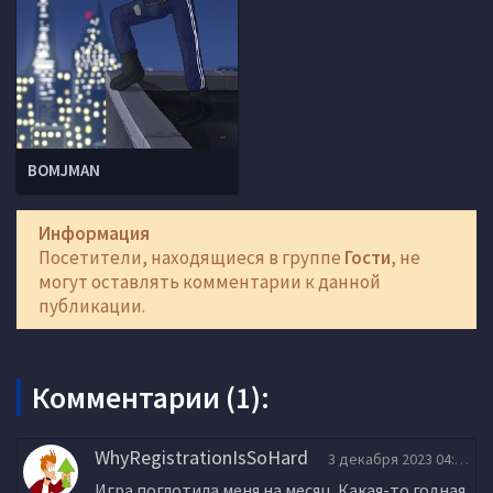
BOMJMAN
Информация
Посетители, находящиеся в группе
Гости
, не
могут оставлять комментарии к данной
публикации.
Комментарии (1):
WhyRegistrationIsSoHard
3 декабря 2023 04:05
Игра поглотила меня на месяц. Какая-то годная