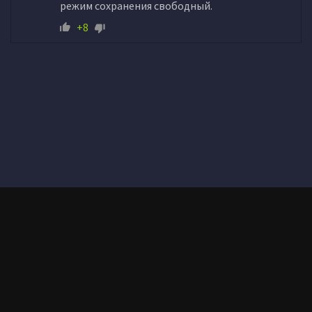
режим сохранения свободный.
+8
Здесь вы можете скачать самые качественные раздачи игр через
торрент совершенно бесплатно, игры постоянно обновляются,
что непременно понравится вам - пользователям и вы сможете
скачать актуальные версии игр 2025-2026 года через торрент.©
2026