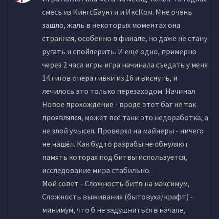
смесь из КингсБаунти и ИксКом. Мне очень
зашло, жаль в некоторых моментах она
странная, особенно в финале, но даже не стану
ругать и спойлерить. И ещё одно, примерно
через 2 часа игры игра начинала съедать у меня
14 гигов
оперативки
из 16 и виснуть, и
лечилось это только перезаходом. Начинал
Новое прохождение - вроде этот баг не так
проявлялся, может всё таки это недоработка, а
не злой умысел. Проверял на майнеры - ничего
не нашёл. Как будто разрабы не обнуляют
память которая под битвы используется,
исследование мира стабильно.
Мой совет - Сложность битв на максимум,
Сложность выживания (бытовуха/крафт) -
минимум, что б не задушниться в начале,