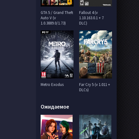
GTA 5 / Grand Theft
Fallout 4 (v
Auto V (v
1.10.163.0.1 + 7
1.0.3889.0/1.73)
DLC)
Metro Exodus
Far Cry 5 (v 1.011 +
DLCs)
Ожидаемое