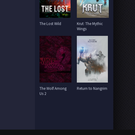
The Lost Wild
Krut: The Mythic
Wings
The Wolf Among
Return to Nangrim
Us 2