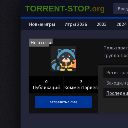
TORRENT-STOP
.org
Новые игры
Игры 2026
2025
2024
Не в сети
Пользоват
Группа: По
Регистраци
0
2
Заходил(а)
Публикаций
Комментариев
Последни
отправить e-mail