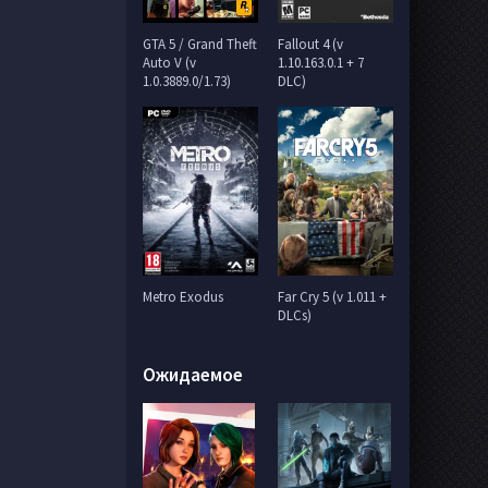
GTA 5 / Grand Theft
Fallout 4 (v
Auto V (v
1.10.163.0.1 + 7
1.0.3889.0/1.73)
DLC)
Metro Exodus
Far Cry 5 (v 1.011 +
DLCs)
Ожидаемое