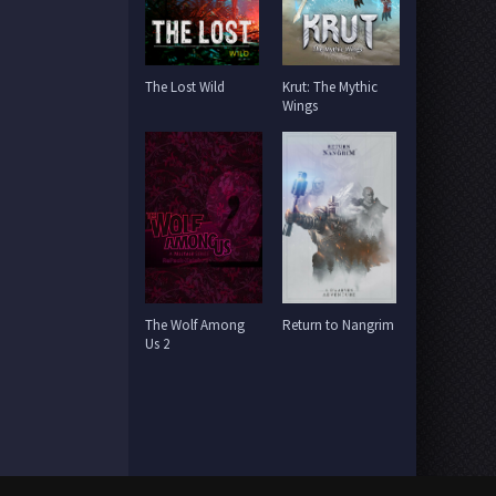
The Lost Wild
Krut: The Mythic
Wings
The Wolf Among
Return to Nangrim
Us 2