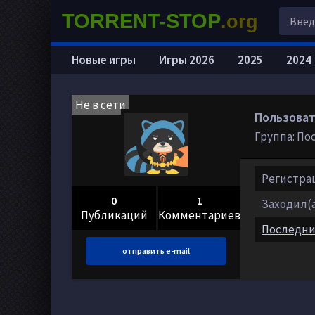
TORRENT-STOP
.org
Новые игры
Игры 2026
2025
2024
Не в сети
Пользоват
Группа: По
Регистрац
0
1
Заходил(а)
Публикаций
Комментариев
Последни
отправить e-mail