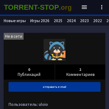
TORRENT-STOP
.org
Новые игры
Игры 2026
2025
2024
2023
2022
2
Не в сети
0
2
Публикаций
Комментариев
отправить e-mail
Пользователь: uloio