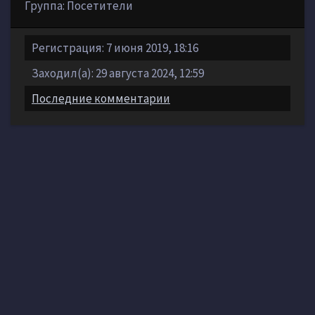
Группа: Посетители
Регистрация: 7 июня 2019, 18:16
Заходил(а): 29 августа 2024, 12:59
Последние комментарии