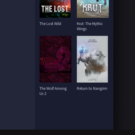
The Lost Wild
Krut: The Mythic
Wings
The Wolf Among
Return to Nangrim
Us 2