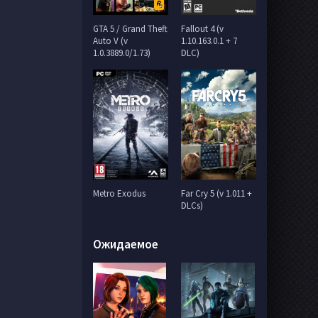
GTA 5 / Grand Theft
Fallout 4 (v
Auto V (v
1.10.163.0.1 + 7
1.0.3889.0/1.73)
DLC)
Metro Exodus
Far Cry 5 (v 1.011 +
DLCs)
Ожидаемое