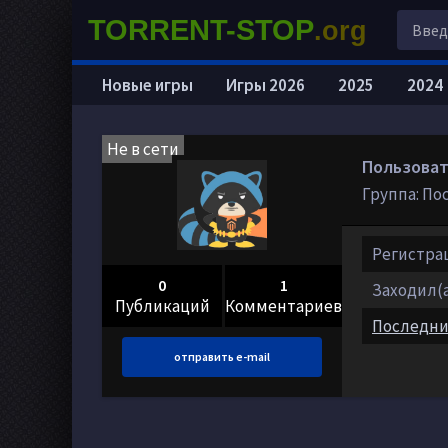
TORRENT-STOP
.org
Новые игры
Игры 2026
2025
2024
Не в сети
Пользовате
Группа: По
Регистрац
0
1
Заходил(а)
Публикаций
Комментариев
Последни
отправить e-mail