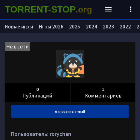
TORRENT-STOP
.org
Новые игры
Игры 2026
2025
2024
2023
2022
2
Не в сети
0
1
Публикаций
Комментариев
отправить e-mail
Пользователь: rorychan