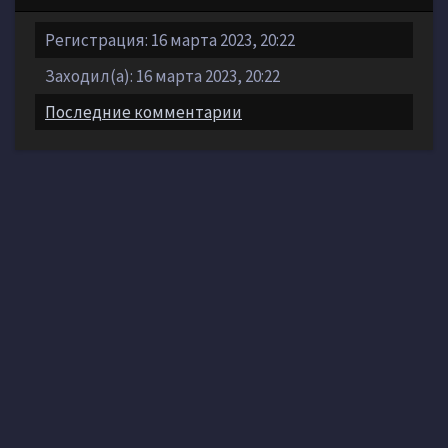
Регистрация: 16 марта 2023, 20:22
Заходил(а): 16 марта 2023, 20:22
Последние комментарии