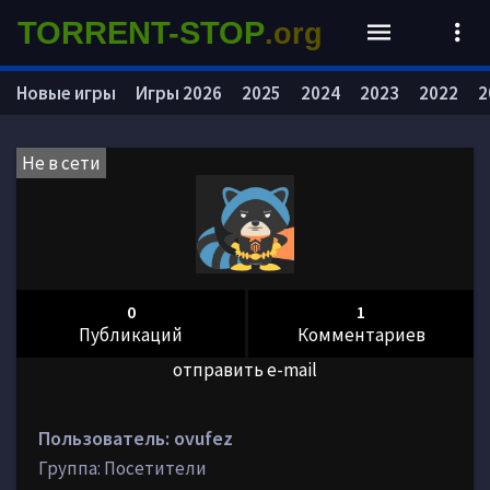
TORRENT-STOP
.org
Новые игры
Игры 2026
2025
2024
2023
2022
2
Не в сети
0
1
Публикаций
Комментариев
отправить e-mail
Пользователь: ovufez
Группа: Посетители