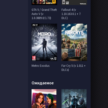
GTA 5 / Grand Theft
Fallout 4 (v
Auto V (v
1.10.163.0.1 + 7
1.0.3889.0/1.73)
DLC)
Metro Exodus
Far Cry 5 (v 1.011 +
DLCs)
Ожидаемое