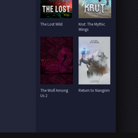
The Lost Wild
Krut: The Mythic
Wings
The Wolf Among
Return to Nangrim
Us 2