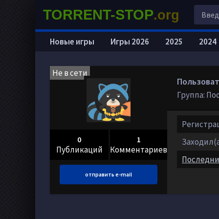
TORRENT-STOP
.org
Новые игры
Игры 2026
2025
2024
Не в сети
Пользоват
Группа: По
Регистраци
0
1
Заходил(а)
Публикаций
Комментариев
Последни
отправить e-mail