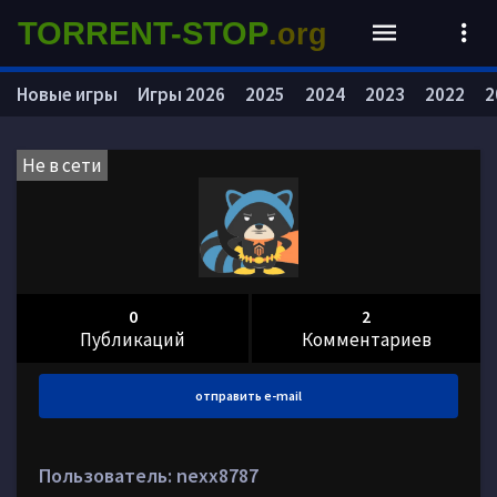
TORRENT-STOP
.org
Новые игры
Игры 2026
2025
2024
2023
2022
2
Не в сети
0
2
Публикаций
Комментариев
отправить e-mail
Пользователь: nexx8787