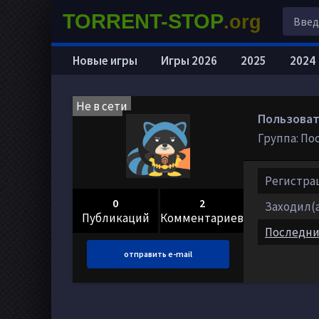
TORRENT-STOP
.org
Новые игры
Игры 2026
2025
2024
Не в сети
Пользоват
Группа: По
Регистраци
0
2
Заходил(а)
Публикаций
Комментариев
Последни
отправить e-mail