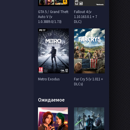
GTA 5 / Grand Theft
Fallout 4 (v
Auto V (v
1.10.163.0.1 + 7
1.0.3889.0/1.73)
DLC)
Metro Exodus
Far Cry 5 (v 1.011 +
DLCs)
Ожидаемое