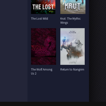
The Lost Wild
Krut: The Mythic
Wings
The Wolf Among
Return to Nangrim
Us 2