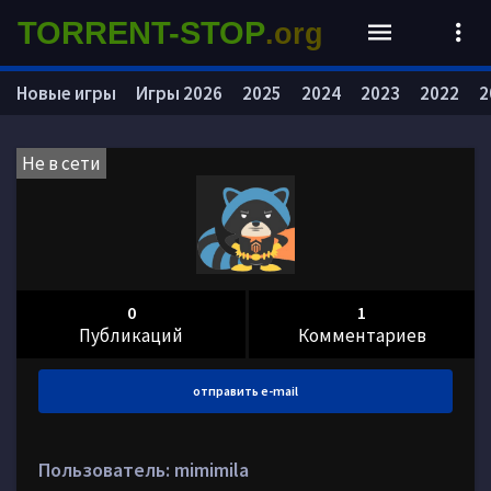
TORRENT-STOP
.org
Новые игры
Игры 2026
2025
2024
2023
2022
2
Не в сети
0
1
Публикаций
Комментариев
отправить e-mail
Пользователь: mimimila