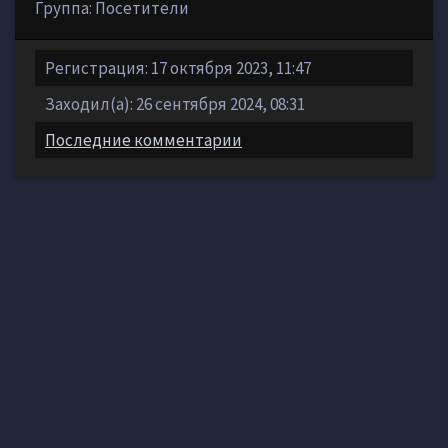
Группа: Посетители
Регистрация: 17 октября 2023, 11:47
Заходил(а): 26 сентября 2024, 08:31
Последние комментарии