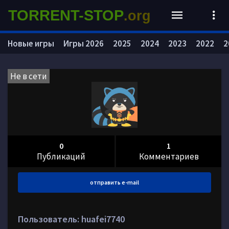
TORRENT-STOP
.org
Новые игры
Игры 2026
2025
2024
2023
2022
2
Не в сети
0
1
Публикаций
Комментариев
отправить e-mail
Пользователь: huafei7740