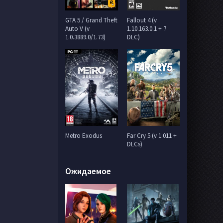
GTA 5 / Grand Theft
Fallout 4 (v
Auto V (v
1.10.163.0.1 + 7
1.0.3889.0/1.73)
DLC)
Metro Exodus
Far Cry 5 (v 1.011 +
DLCs)
Ожидаемое