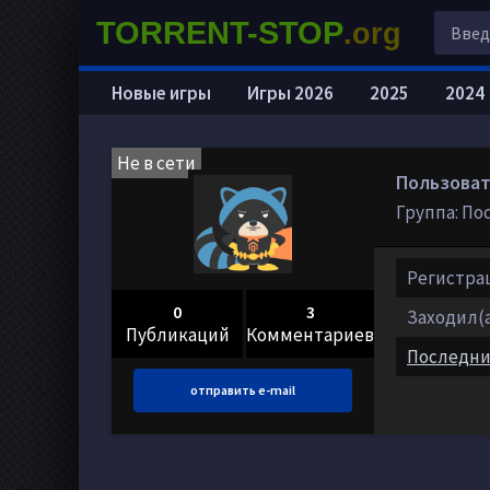
TORRENT-STOP
.org
Новые игры
Игры 2026
2025
2024
Не в сети
Пользоват
Группа: По
Регистраци
0
3
Заходил(а)
Публикаций
Комментариев
Последни
отправить e-mail