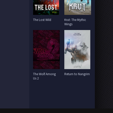
The Lost Wild
Krut: The Mythic
Wings
The Wolf Among
Return to Nangrim
Us 2