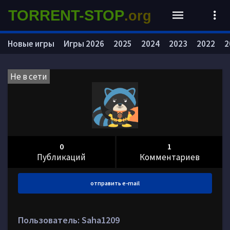
TORRENT-STOP
.org
Новые игры
Игры 2026
2025
2024
2023
2022
2
Не в сети
0
1
Публикаций
Комментариев
отправить e-mail
Пользователь: Saha1209