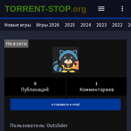
TORRENT-STOP
.org
Новые игры
Игры 2026
2025
2024
2023
2022
2
Не в сети
0
1
Публикаций
Комментариев
отправить e-mail
Пользователь: Outslider