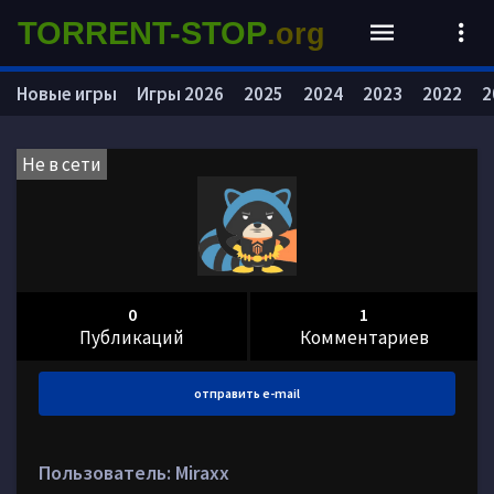
TORRENT-STOP
.org
Новые игры
Игры 2026
2025
2024
2023
2022
2
Не в сети
0
1
Публикаций
Комментариев
отправить e-mail
Пользователь: Miraxx