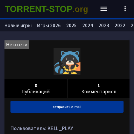
TORRENT-STOP
.org
Новые игры
Игры 2026
2025
2024
2023
2022
2
Не в сети
0
1
Публикаций
Комментариев
отправить e-mail
Пользователь: KE1L_PLAY