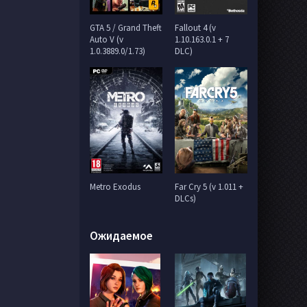
GTA 5 / Grand Theft
Fallout 4 (v
Auto V (v
1.10.163.0.1 + 7
1.0.3889.0/1.73)
DLC)
Metro Exodus
Far Cry 5 (v 1.011 +
DLCs)
Ожидаемое