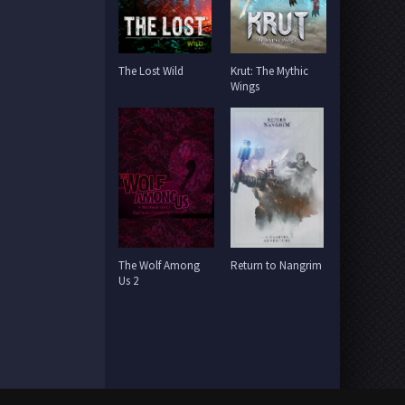
The Lost Wild
Krut: The Mythic
Wings
The Wolf Among
Return to Nangrim
Us 2