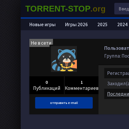
TORRENT-STOP
.org
Новые игры
Игры 2026
2025
2024
Не в сети
Пользоват
Группа: По
Регистрац
0
1
Заходил(а)
Публикаций
Комментариев
Последни
отправить e-mail