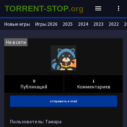
TORRENT-STOP
.org
Новые игры
Игры 2026
2025
2024
2023
2022
2
Не в сети
0
1
Публикаций
Комментариев
отправить e-mail
Пользователь: Тамара