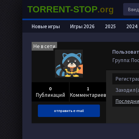
TORRENT-STOP
.org
Новые игры
Игры 2026
2025
2024
Не в сети
Пользоват
Группа: По
Регистраци
0
1
Заходил(а)
Публикаций
Комментариев
Последни
отправить e-mail