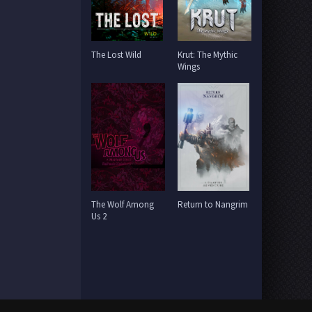
The Lost Wild
Krut: The Mythic
Wings
The Wolf Among
Return to Nangrim
Us 2