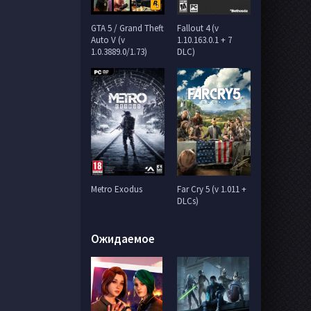
GTA 5 / Grand Theft
Fallout 4 (v
Auto V (v
1.10.163.0.1 + 7
1.0.3889.0/1.73)
DLC)
Metro Exodus
Far Cry 5 (v 1.011 +
DLCs)
Ожидаемое