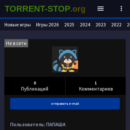
TORRENT-STOP
.org
Новые игры
Игры 2026
2025
2024
2023
2022
2
Не в сети
0
1
Публикаций
Комментариев
отправить e-mail
Пользователь: ПАПАША