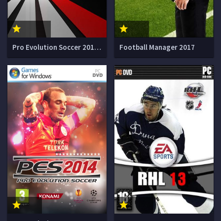
Pro Evolution Soccer 2017 [SMoKE Patch]
Football Manager 2017