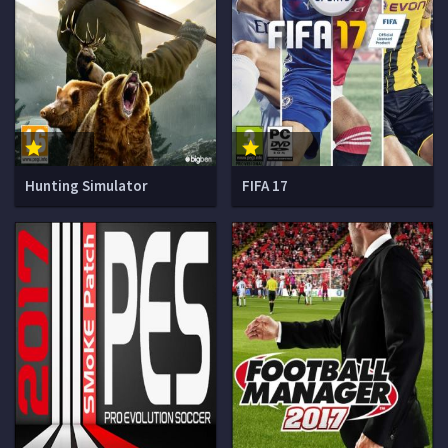
Hunting Simulator
FIFA 17