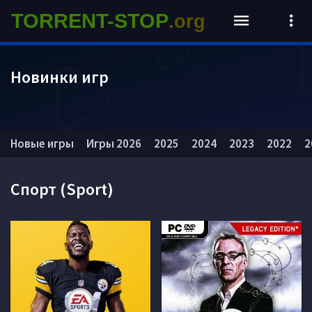
TORRENT-STOP
.org
Новинки игр
Новые игры
Игры 2026
2025
2024
2023
2022
2
Спорт (Sport)