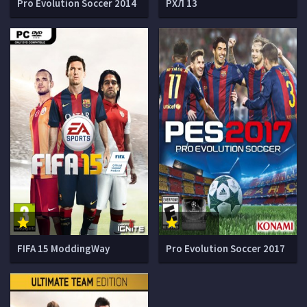
Pro Evolution Soccer 2014
РХЛ 13
FIFA 15 ModdingWay
Pro Evolution Soccer 2017