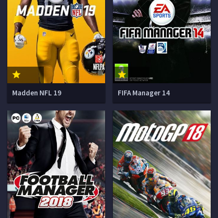
Madden NFL 19
FIFA Manager 14