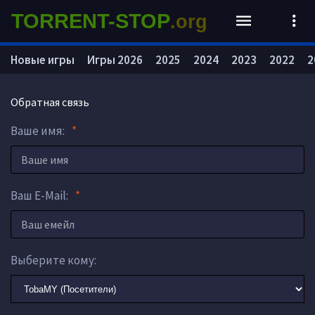
TORRENT-STOP
.org
Новые игры
Игры 2026
2025
2024
2023
2022
2
Обратная связь
Ваше имя:
Ваш E-Mail:
Выберите кому: