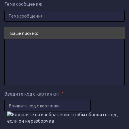
Тема сообщения:
Ваше письмо:
Введите код с картинки: