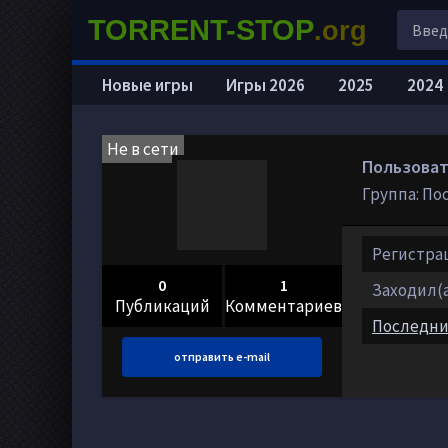
TORRENT-STOP
.org
Новые игры
Игры 2026
2025
2024
Не в сети
Пользовате
Группа: По
Регистраци
0
1
Заходил(а)
Публикаций
Комментариев
Последни
отправить e-mail