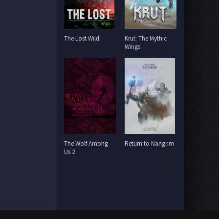
The Lost Wild
Krut: The Mythic
Wings
The Wolf Among
Return to Nangrim
Us 2