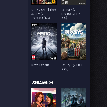
GTA 5 / Grand Theft
Fallout 4 (v
Auto V (v
1.10.163.0.1 + 7
1.0.3889.0/1.73)
DLC)
Metro Exodus
Far Cry 5 (v 1.011 +
DLCs)
Ожидаемое