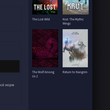
The Lost Wild
Krut: The Mythic
Wings
The Wolf Among
Return to Nangrim
Us 2
всё норм