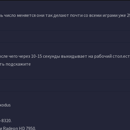
ь число меняется они так делают почти со всеми играми уже 29
осле чего через 10-15 секунды выкидывает на рабочий стол.ес
сть подскажите
xodus
-8320.
и Radeon HD 7950.