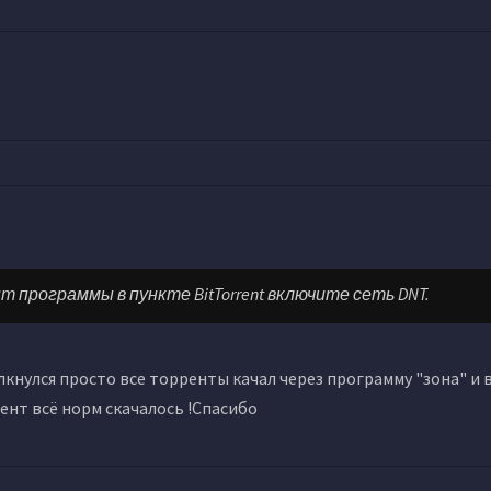
нт программы в пункте BitTorrent включите сеть DNT.
лкнулся просто все торренты качал через программу "зона" и 
рент всё норм скачалось !Спасибо