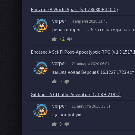
Endzone A World Apart (v 1.2.8630 + 3 DLC)
verper
4 апреля 2020 11:48
репак вопрос к тебе что находиться в
+2
Encased A Sci-Fi Post-Apocalyptic RPG (v 1.3.1517.
verper
21 января 2020 06:01
вышла новая Версия 0.16.1227.1723 ес
0
Gibbous: A Cthulhu Adventure (v 1.8 + 2 DLC)
verper
11 августа 2019 13:31
ща попробую
0