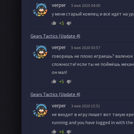
verper
5 мая 2020 04:00
у меня старый компец и всё идёт на ура
+5
Gears Tactics (Update 4)
verper
5 мая 2020 03:57
говоришь не плохо играешь? валенок 
сложности! если ты не поймёшь механи
он мал!
+5
Gears Tactics (Update 4)
verper
3 мая 2020 15:51
не входит в игру пишет вот такую ересь
running and you have logged in with the
+6