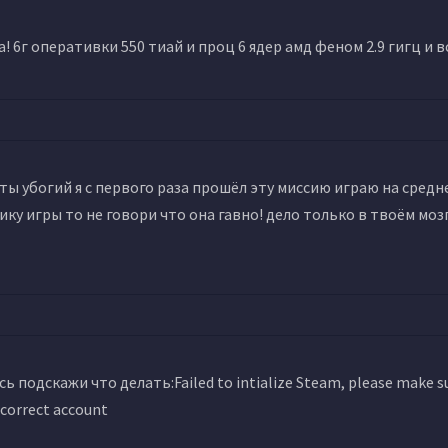
! 6г оперативки 550 тиай и проц 6 ядер амд феном 2.9 гигц и вс
ты убогий я с первого раза прошёл эту миссию играю на средн
ку игры то не говори что она гавно! дело только в твоём мо
 подскажи что делать:Failed to intialize Steam, please make s
 correct account