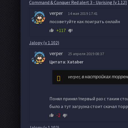
Command & Conquer Red alert 3 - Uprising [v 1.12]
verper
14 мая 2019 17:41
посоветуйте как поиграть онлайн
+117
Jalopy (v 1.102)
verper
25 апреля 2019 08:37
Цитата: Xataber
verper, в настройках торре
Понял принял !первый раз с таким сто
было а тут загрузка стоит скачал тор
-2
Jalopy (v 1.102)