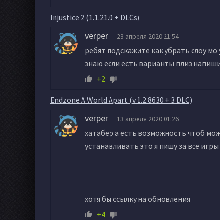
Injustice 2 (1.1.21.0 + DLCs)
verper
23 апреля 2020 21:54
ребят подскажите как убрать слоу мо у
знаю если есть варианты плиз напиш
+2
Endzone A World Apart (v 1.2.8630 + 3 DLC)
verper
13 апреля 2020 01:26
хатабер а есть возможность чтоб мож
устанавливать это я пишу за все игр
хотя бы ссылку на обновления
+4