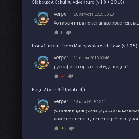
Gibbous: A Cthulhu Adventure (v 1.8 + 2 DLC)
verper
10 августа 2019 10:23
Хотабыч игра не устанавливается вы
0
Irony Curtain: From Matryoshka with Love (v 1.0.5)
verper
11 июля 2019 00:46
руссификатор кто нибудь видел?
-4
Rage 2 (v 1.09 (Update 4))
verper
19 мая 2019 22:11
установил,запускаю,курсор показывает
даже не висит в диспетчере!есть у ко
+1