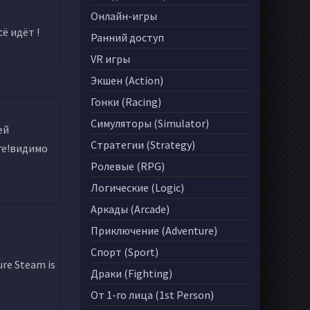
Онлайн-игры
ё идёт !
Ранний доступ
VR игры
Экшен (Action)
Гонки (Racing)
Симуляторы (Simulator)
ей
Стратегии (Strategy)
зге!видимо
Ролевые (RPG)
Логические (Logic)
Аркады (Arcade)
Приключение (Adventure)
Спорт (Sport)
ure Steam is
Драки (Fighting)
От 1-го лица (1st Person)