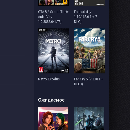
GTA 5 / Grand Theft
Fallout 4 (v
Auto V (v
1.10.163.0.1 + 7
1.0.3889.0/1.73)
DLC)
Metro Exodus
Far Cry 5 (v 1.011 +
DLCs)
Ожидаемое