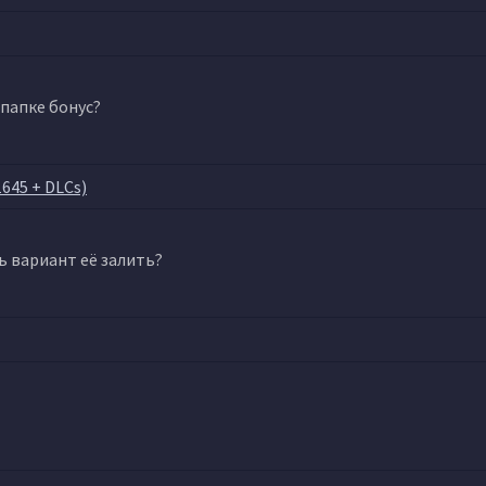
 папке бонус?
1645 + DLCs)
ть вариант её залить?