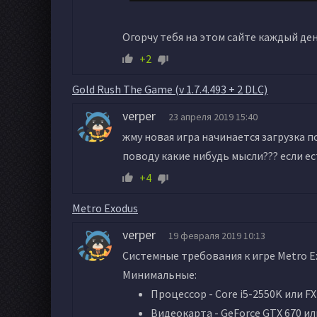
Огорчу тебя на этом сайте каждый ден
+2
Gold Rush The Game (v 1.7.4.493 + 2 DLC)
verper
23 апреля 2019 15:40
жму новая игра начинается загрузка п
поводу какие нибудь мысли??? если е
+4
Metro Exodus
verper
19 февраля 2019 10:13
Системные требования к игре Metro E
Минимальные:
Процессор - Core i5-2550K или FX
Видеокарта - GeForce GTX 670 ил