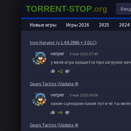
TORRENT-STOP
.org
Новые игры
Игры 2026
2025
2024
Iron Harvest (v 1.4.8.2986 + 3 DLC)
verper
8 мая 2020 07:49
у меня игра крашится при загрузке н
+2
Gears Tactics (Update 4)
verper
5 мая 2020 04:06
какие сценарии какие пути чё ты меле
+6
Gears Tactics (Update 4)