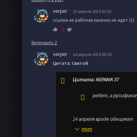
verper
25 апреля 2019 02:02
ссылка не рабочая закачка не идёт (((
-2
Xenonauts 2
verper
24 апреля 2019 00:29
Цитата: Святой
Цитата: NEPANIK 37
ребят, а русифика
24 апреля вроде обещяют
тут