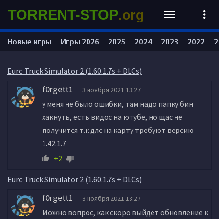
TORRENT-STOP
.org
Новые игры
Игры 2026
2025
2024
2023
2022
2
Euro Truck Simulator 2 (1.60.1.7s + DLCs)
f0rgett1
3 ноября 2021 13:27
у меня не было ошибки, там надо папку бин
хакнуть, есть видос на ютубе, но щас не
получится т.к длс на карту требуют версию
1.42.1.7
+2
Euro Truck Simulator 2 (1.60.1.7s + DLCs)
f0rgett1
3 ноября 2021 13:27
Можно вопрос, как скоро выйдет обновление к